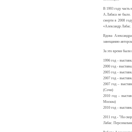
В 1993 году часть 
А.Лабаса не было. 
смерти в 2008 год
«Александр Лабас.
Вдова Александра
завещанию авторск
За это время были
1996 год – выстав
2000 год - выстав
2005 год – выставк
2007 год – выставк
2007 год – выста
(Сочи)
2010 год – выста
Москва)
2010 год – выстав
2011 год - "На ско
Лабас. Персональна