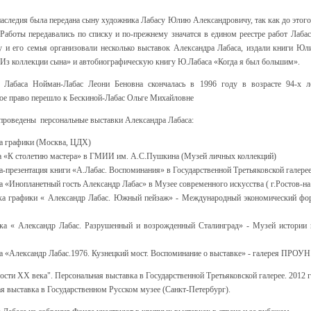
наследия была передана сыну художника Лабасу Юлию Александровичу, так как до этого
Работы передавались по списку и по-прежнему значатся в едином реестре работ Лабас
у и его семья организовали несколько выставок Александра Лабаса, издали книги Юл
 Из коллекции сына» и автобиографическую книгу Ю.Лабаса «Когда я был большим».
 Лабаса Нойман-Лабас Леони Беновна скончалась в 1996 году в возрасте 94-х ле
ое право перешло к Бескиной-Лабас Ольге Михайловне
 проведены персональные выставки Александра Лабаса:
ка графики (Москва, ЦДХ)
ка «К столетию мастера» в ГМИИ им. А.С.Пушкина (Музей личных коллекций)
а-презентация книги «А.Лабас. Воспоминания» в Государственной Третьяковской галере
а «Инопланетный гость Александр Лабас» в Музее современного искусства ( г.Ростов-н
вка графики « Александр Лабас. Южный пейзаж» - Международный экономический фо
вка « Александр Лабас. Разрушенный и возрожденный Сталинград» - Музей истории 
ка «Александр Лабас.1976. Кузнецкий мост. Воспоминание о выставке» - галерея ПРОУН
рости ХХ века". Персональная выставка в Государственной Третьяковской галерее. 2012 
я выставка в Государственном Русском музее (Санкт-Петербург).