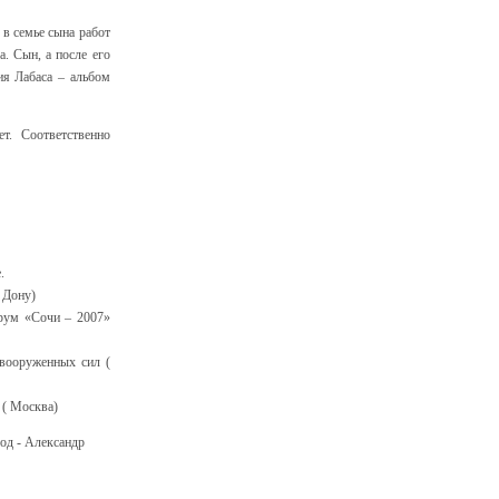
 в семье сына работ
а. Сын, а после его
ия Лабаса – альбом
т. Соответственно
е.
а Дону)
рум «Сочи – 2007»
вооруженных сил (
 ( Москва)
год - Александр