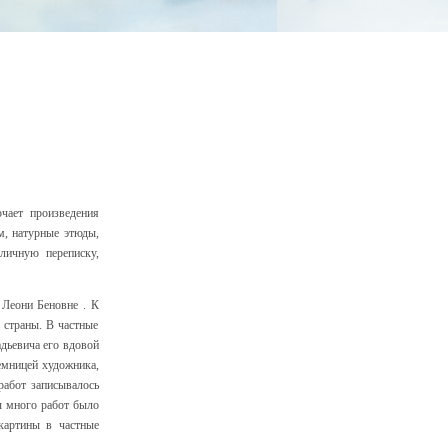
ючает произведения
м, натурные этюды,
 личную переписку,
Леони Беновне . К
 страны. В частные
адьевича его вдовой
емницей художника,
работ записывалось
ды много работ было
картины в частные