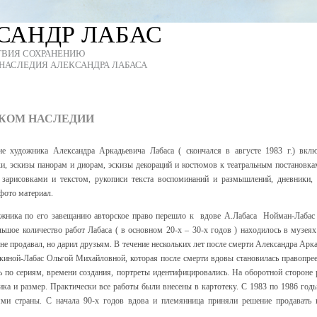
САНДР ЛАБАС
ТВИЯ СОХРАНЕНИЮ
НАСЛЕДИЯ АЛЕКСАНДРА ЛАБАСА
СКОМ НАСЛЕДИИ
ие художника Александра Аркадьевича Лабаса ( скончался в августе 1983 г.) вкл
и, эскизы панорам и диорам, эскизы декораций и костюмов к театральным постановка
 зарисовками и текстом, рукописи текста воспоминаний и размышлений, дневники,
фото материал.
ожника по его завещанию авторское право перешло к вдове А.Лабаса Нойман-Лабас 
ьшое количество работ Лабаса ( в основном 20-х – 30-х годов ) находилось в музеях
не продавал, но дарил друзьям. В течение нескольких лет после смерти Александра Арк
киной-Лабас Ольгой Михайловной, которая после смерти вдовы становилась правопре
ь по сериям, времени создания, портреты идентифицировались. На оборотной стороне 
ника и размер. Практически все работы были внесены в картотеку. С 1983 по 1986 го
ями страны. С начала 90-х годов вдова и племянница приняли решение продавать 