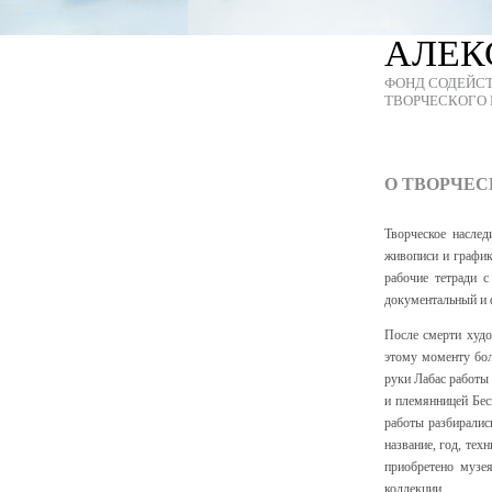
АЛЕК
ФОНД СОДЕЙС
ТВОРЧЕСКОГО 
О ТВОРЧЕ
Творческое наслед
живописи и график
рабочие тетради с
документальный и 
После смерти худ
этому моменту бол
руки Лабас работы 
и племянницей Бес
работы разбиралис
название, год, тех
приобретено музе
коллекции.